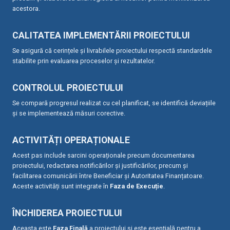
acestora.
CALITATEA IMPLEMENTĂRII PROIECTULUI
Se asigură că cerințele și livrabilele proiectului respectă standardele
stabilite prin evaluarea proceselor și rezultatelor.
CONTROLUL PROIECTULUI
Se compară progresul realizat cu cel planificat, se identifică deviațiile
și se implementează măsuri corective.
ACTIVITĂȚI OPERAȚIONALE
Acest pas include sarcini operaționale precum documentarea
proiectului, redactarea notificărilor și justificărilor, precum și
facilitarea comunicării între Beneficiar și Autoritatea Finanțatoare.
Aceste activități sunt integrate în
Faza de Execuție
.
ÎNCHIDEREA PROIECTULUI
Aceasta este
Faza Finală
a proiectului și este esențială pentru a