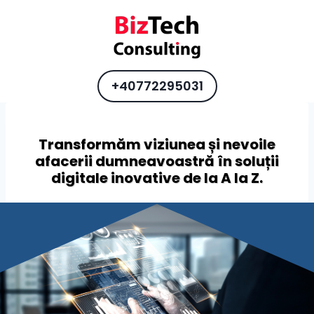
Skip
to
content
+40772295031
Transformăm viziunea și nevoile
afacerii dumneavoastră în soluții
digitale inovative de la A la Z.