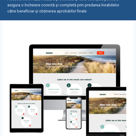
asigura o încheiere corectă și completă prin predarea livrabilelor
către beneficiar și obținerea aprobărilor finale.