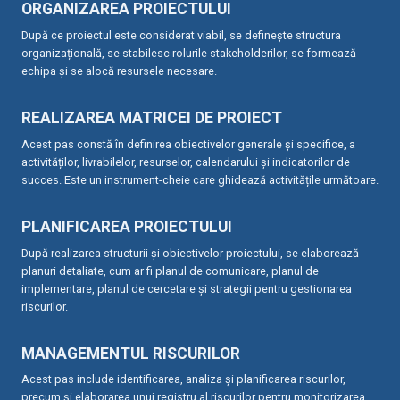
ORGANIZAREA PROIECTULUI
După ce proiectul este considerat viabil, se definește structura
organizațională, se stabilesc rolurile stakeholderilor, se formează
echipa și se alocă resursele necesare.
REALIZAREA MATRICEI DE PROIECT
Acest pas constă în definirea obiectivelor generale și specifice, a
activităților, livrabilelor, resurselor, calendarului și indicatorilor de
succes. Este un instrument-cheie care ghidează activitățile următoare.
PLANIFICAREA PROIECTULUI
După realizarea structurii și obiectivelor proiectului, se elaborează
planuri detaliate, cum ar fi planul de comunicare, planul de
implementare, planul de cercetare și strategii pentru gestionarea
riscurilor.
MANAGEMENTUL RISCURILOR
Acest pas include identificarea, analiza și planificarea riscurilor,
precum și elaborarea unui registru al riscurilor pentru monitorizarea