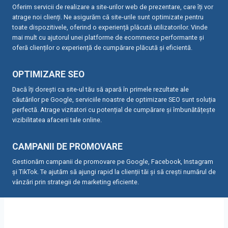
Oferim servicii de realizare a site-urilor web de prezentare, care îți vor
atrage noi clienți. Ne asigurăm că site-urile sunt optimizate pentru
toate dispozitivele, oferind o experiență plăcută utilizatorilor. Vinde
mai mult cu ajutorul unei platforme de ecommerce performante și
oferă clienților o experiență de cumpărare plăcută și eficientă.
OPTIMIZARE SEO
Dacă îți dorești ca site-ul tău să apară în primele rezultate ale
căutărilor pe Google, serviciile noastre de optimizare SEO sunt soluția
perfectă. Atrage vizitatori cu potențial de cumpărare și îmbunătățește
vizibilitatea afacerii tale online.
CAMPANII DE PROMOVARE
Gestionăm campanii de promovare pe Google, Facebook, Instagram
și TikTok. Te ajutăm să ajungi rapid la clienții tăi și să crești numărul de
vânzări prin strategii de marketing eficiente.